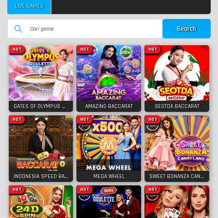
LIVE GAMES
Search
HOT
HOT
HOT
GATES OF OLYMPUS ROULETTE
AMAZING BACCARAT
SEOTDA BACCARAT
HOT
HOT
HOT
INDONESIA SPEED BACCARAT 1
MEGA WHEEL
SWEET BONANZA CANDYLAND
HOT
HOT
HOT