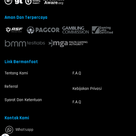
Aman Dan Terpercaya
Link Bermanfaat
Tentang Kami
F.A.Q
Referral
Kebijakan Privasi
Syarat Dan Ketentuan
F.A.Q
Kontak Kami
Whatsapp