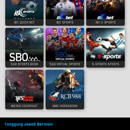
IBC QUICK BET
IBC SPORTS
IBC E-SPORTS
568 SPORTS BOOK
568 VIRTUAL SPORTS
S-SPORTS SPORTS
WS168 COCKFIGHT
AWC HORSEBOOK
Tanggung Jawab Bermain