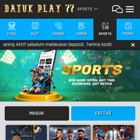
SPORTS
TOGEL
SLOT
CASINO
GAMES
SPORTS
PROMO
ing Aktif sebelum melakukan Deposit. Terima kasih
MASUK
DAFTAR